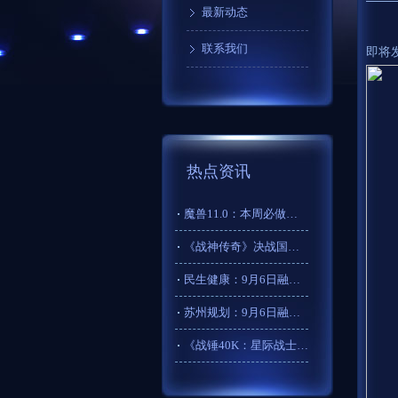
最新动态
联系我们
即将发
热点资讯
魔兽11.0：本周必做任务任选593老兵武器护甲
《战神传奇》决战国疆！新服【盛世如歌】29日开启
民生健康：9月6日融资买入397.58万元，融资融券余额60
苏州规划：9月6日融资买入179.02万元，融资融券余额36
《战锤40K：星际战士2》发布后更新路线图公开