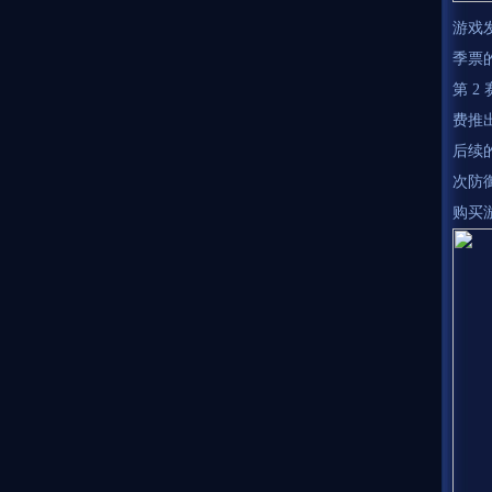
游戏发
季票的
第 2
费推
后续的
次防
购买