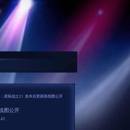
万元，融资融券余额6052.35万元...
魔兽11.0：本周必做任务任选593老兵武器护
0K：星际战士2》发布后更新路线图公开
路线图公开
43