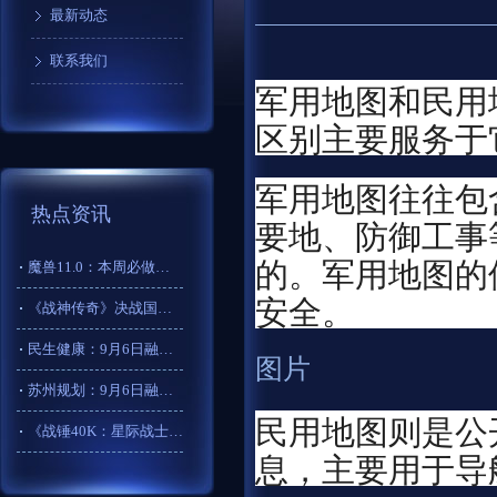
最新动态
联系我们
军用地图和民用
区别主要服务于
军用地图往往包
热点资讯
要地、防御工事
的。军用地图的
魔兽11.0：本周必做任务任选593老兵武器护甲
安全。
《战神传奇》决战国疆！新服【盛世如歌】29日开启
民生健康：9月6日融资买入397.58万元，融资融券余额60
图片
苏州规划：9月6日融资买入179.02万元，融资融券余额36
民用地图则是公
《战锤40K：星际战士2》发布后更新路线图公开
息，主要用于导