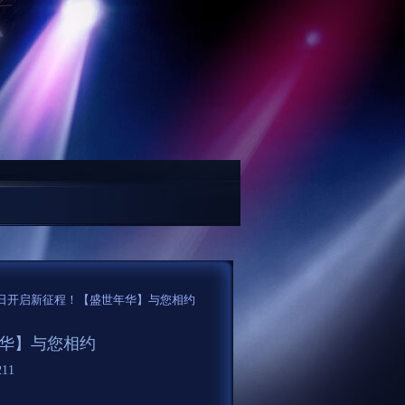
这个...
除湿机排名前十的品牌：十款高口碑产品严选测试！...
“传说”系列3
月2日开启新征程！【盛世年华】与您相约
年华】与您相约
11