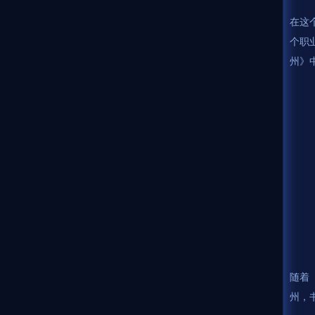
在这
个职
州》
随着
州，